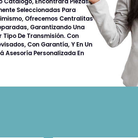
o Catálogo, Encontrará Piezas
ente Seleccionadas Para
simismo, Ofrecemos Centralitas
eparadas, Garantizando Una
er Tipo De Transmisión. Con
visados, Con Garantía, Y En Un
rá Asesoría Personalizada En